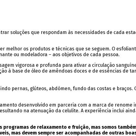
ontrar soluções que respondam às necessidades de cada esta
er melhor os produtos e técnicas que se seguem. O esfoliant
nante ou modeladora – aos objetivos de cada pessoa.
gem vigorosa e profunda para ativar a circulação sanguínea 
ição à base de óleo de amêndoas doces e de essências de tan
cluindo pernas, glúteos, abdómen, fundo das costas e braços
ratamento desenvolvido em parceria com a marca de renome in
esultando na atenuação da celulite. A experiência inclui ai
 programas de relaxamento e fruição, mas somos também 
veis, mas devem sempre ser acompanhadas de outras boas d