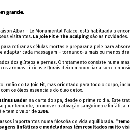
em grande.
 Maison Albar – Le Monumental Palace, está habituada a enc
eus visitantes.
La Joie Fit e The Sculping
são as novidades.
ara retirar as células mortas e preparar a pele para absorv
es de adaptar cada massagem – tornando-a mais ou menos dre
ados dos glúteos e pernas. O tratamento consiste numa massa
jo os aromas cítricos e florais deixam anunciar a sua compos
o irmão do La Joie Fit, mas orientado para todo o corpo, in
com os óleos essenciais do óleo detox.
stinus Bader
na carta do spa, desde o primeiro dia. Este t
nsequentemente, promover a ativação sanguínea e linfática, r
 e tem o valor de
230€
.
ssos importantes numa filosofia de vida equilibrada.
“Temos
agens linfáticas e modeladoras têm resultados muito visí