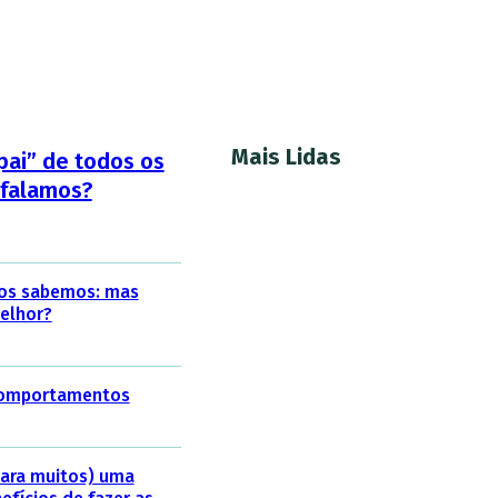
Mais Lidas
“pai” de todos os
 falamos?
dos sabemos: mas
elhor?
 comportamentos
(para muitos) uma