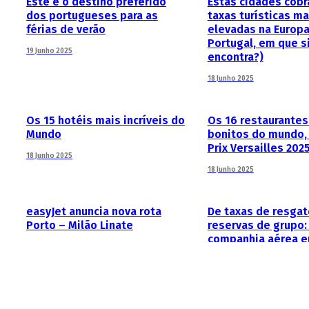
Este é o destino preferido
Estas cidades cob
dos portugueses para as
taxas turísticas ma
férias de verão
elevadas na Europa
Portugal, em que s
19 Junho 2025
encontra?)
18 Junho 2025
Os 15 hotéis mais incríveis do
Os 16 restaurantes
Mundo
bonitos do mundo,
Prix Versailles 202
18 Junho 2025
18 Junho 2025
easyJet anuncia nova rota
De taxas de resgat
Porto – Milão Linate
reservas de grupo:
companhia aérea e
17 Junho 2025
tem os custos ocu
altos?
17 Junho 2025