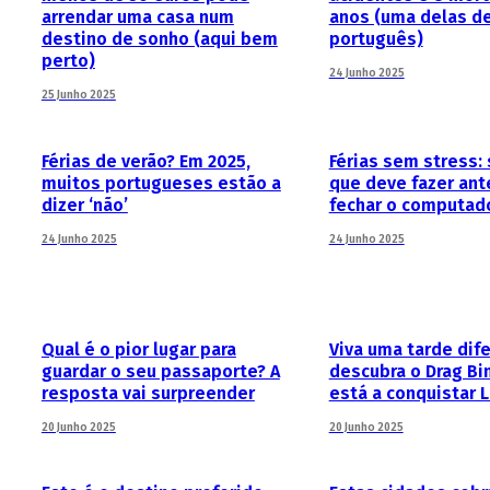
arrendar uma casa num
anos (uma delas d
destino de sonho (aqui bem
português)
perto)
24 Junho 2025
25 Junho 2025
Férias de verão? Em 2025,
Férias sem stress: 
muitos portugueses estão a
que deve fazer ant
dizer ‘não’
fechar o computad
24 Junho 2025
24 Junho 2025
Qual é o pior lugar para
Viva uma tarde dif
guardar o seu passaporte? A
descubra o Drag Bi
resposta vai surpreender
está a conquistar 
20 Junho 2025
20 Junho 2025