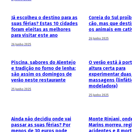
Já escolheu o destino para as
Coreia do Sul proí
suas férias? Estas 10 cidades
cão, mas que dest
foram eleitas as melhores
os animais em cati
para visitar este ano
26 Junho 2025
26 Junho 2025
Piscina, sabores do Alentejo
O verão está à port
e tradição no forno de lenha:
altura certa para
são assim os domingos de
experimentar duas
verão neste restaurante
massagens (linfáti
modeladora)
25 Junho 2025
25 Junho 2025
Ainda não decidiu onde vai
Monte Rinjani, onde
passar as suas férias? Por
Marins morreu, reg
menos de 30 euros pode
acidentes e 8 mor