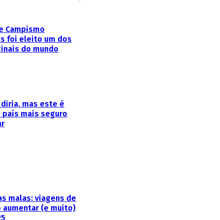
de Campismo
s foi eleito um dos
ginais do mundo
diria, mas este é
país mais seguro
ar
as malas: viagens de
o aumentar (e muito)
25