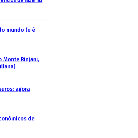
efícios de fazer as
 do mundo (e é
 Monte Rinjani,
liana)
euros: agora
económicos de