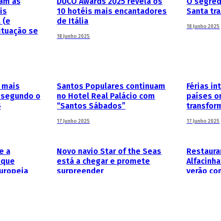
ram as
DUCO Awards 2025 revela os
O segred
is
10 hotéis mais encantadores
Santa tr
 (e
de Itália
18 Junho 2025
ituação se
18 Junho 2025
 mais
Santos Populares continuam
Férias in
 segundo o
no Hotel Real Palácio com
países o
5
“Santos Sábados”
transfor
17 Junho 2025
17 Junho 2025
e a
Novo navio Star of the Seas
Restaura
 que
está a chegar e promete
Alfacinh
uropeia
surpreender
verão co
ltos mais
17 Junho 2025
16 Junho 2025