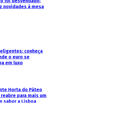
o foi desvendado:
az novidades à mesa
teligentes: conheça
nde o euro se
ma em luxo
nte Horta do Páteo
a reabre para mais um
m sabor a Lisboa