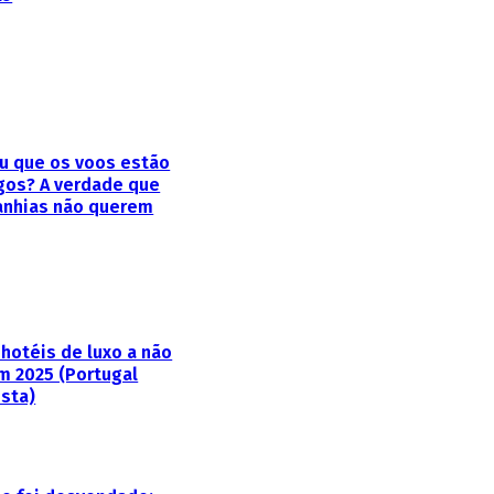
ou que os voos estão
gos? A verdade que
nhias não querem
 hotéis de luxo a não
m 2025 (Portugal
ista)