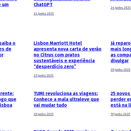
e um
ChatGPT
24 Junho 2025
24 Junho 2025
saiba o
Lisbon Marriott Hotel
Já repar
es de
apresenta nova carta de verão
mais lon
or
no Citrus com pratos
as compa
sustentáveis e experiência
divulgar
“desperdício zero”
20 Junho 2025
23 Junho 2025
erente:
TUMI revoluciona as viagens:
25 novos
ngo que
Conhece a mala ultraleve que
perder e
Lisboa
vai mudar tudo
está na l
20 Junho 2025
19 Junho 2025