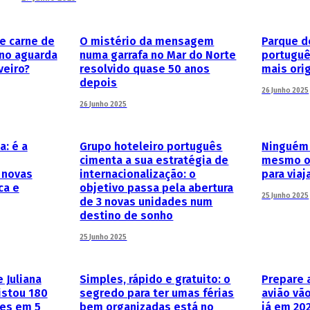
be carne de
O mistério da mensagem
Parque 
ino aguarda
numa garrafa no Mar do Norte
portuguê
veiro?
resolvido quase 50 anos
mais ori
depois
26 Junho 2025
26 Junho 2025
a: é a
Grupo hoteleiro português
Ninguém 
cimenta a sua estratégia de
mesmo o 
 novas
internacionalização: o
para viaj
ca e
objetivo passa pela abertura
25 Junho 2025
de 3 novas unidades num
destino de sonho
25 Junho 2025
 Juliana
Simples, rápido e gratuito: o
Prepare 
istou 180
segredo para ter umas férias
avião vã
tes em 5
bem organizadas está no
já em 20