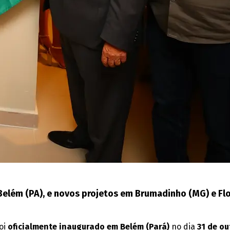
Belém (PA), e novos projetos em Brumadinho (MG) e Flo
foi
oficialmente inaugurado em Belém (Pará)
no dia
31 de o