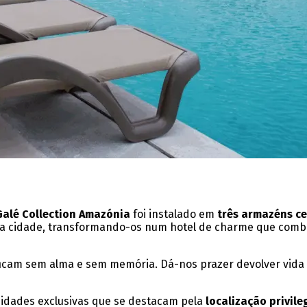
Galé Collection Amazónia
foi instalado em
três armazéns c
s da cidade, transformando-os num hotel de charme que com
icam sem alma e sem memória. Dá-nos prazer devolver vida a 
nidades exclusivas que se destacam pela
localização privile