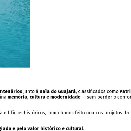
entenários
junto à
Baía do Guajará
, classificados como
Patr
bina
memória, cultura e modernidade
— sem perder o confort
edifícios históricos, como temos feito noutros projetos da 
giada e pelo valor histórico e cultural
.