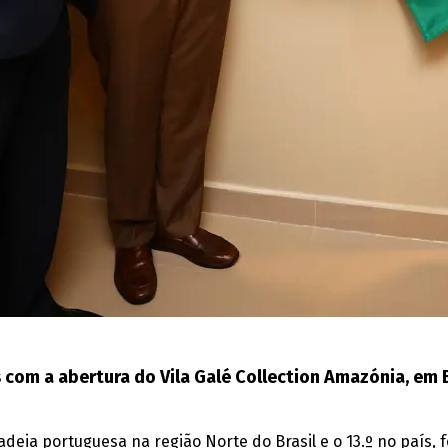
 com a abertura do Vila Galé Collection Amazónia, em 
cadeia portuguesa na região Norte do Brasil e o 13.º no país, 