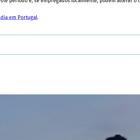
ste período e, se empregados localmente, podem alterar o t
dia em Portugal
.