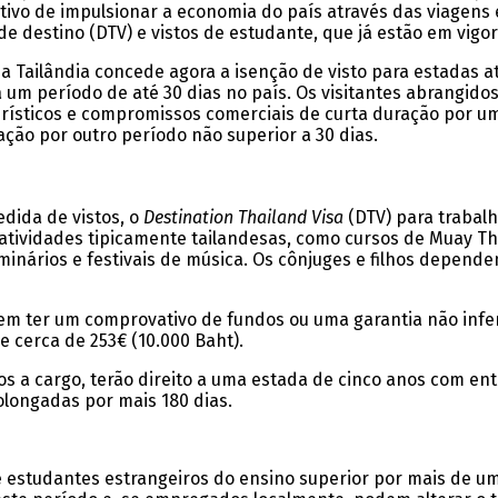
etivo de impulsionar a economia do país através das viagens 
de destino (DTV) e vistos de estudante, que já estão em vigor
s a Tailândia concede agora a isenção de visto para estadas a
um período de até 30 dias no país. Os visitantes abrangido
urísticos e compromissos comerciais de curta duração por u
ção por outro período não superior a 30 dias.
dida de vistos, o
Destination Thailand Visa
(DTV) para trabal
tividades tipicamente tailandesas, como cursos de Muay Thai
minários e festivais de música. Os cônjuges e filhos depende
vem ter um comprovativo de fundos ou uma garantia não infer
e cerca de 253€ (10.000 Baht).
hos a cargo, terão direito a uma estada de cinco anos com en
olongadas por mais 180 dias.
 estudantes estrangeiros do ensino superior por mais de u