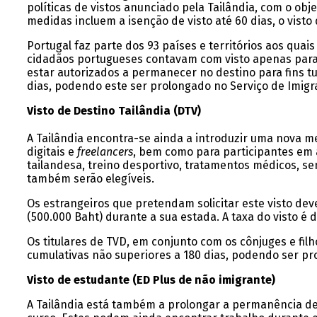
políticas de vistos anunciado pela Tailândia, com o obj
medidas incluem a isenção de visto até 60 dias, o visto 
Portugal faz parte dos 93 países e territórios aos quai
cidadãos portugueses contavam com visto apenas para 
estar autorizados a permanecer no destino para fins t
dias, podendo este ser prolongado no Serviço de Imigra
Visto de Destino Tailândia (DTV)
A Tailândia encontra-se ainda a introduzir uma nova me
digitais e
freelancers
, bem como para participantes em a
tailandesa, treino desportivo, tratamentos médicos, se
também serão elegíveis.
Os estrangeiros que pretendam solicitar este visto de
(500.000 Baht) durante a sua estada. A taxa do visto é d
Os titulares de TVD, em conjunto com os cônjuges e fil
cumulativas não superiores a 180 dias, podendo ser pr
Visto de estudante (ED Plus de não imigrante)
A Tailândia está também a prolongar a permanência de