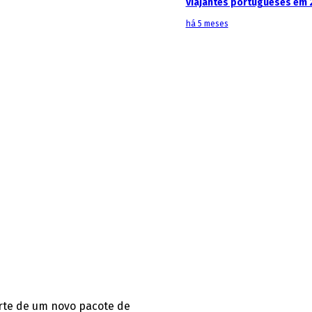
viajantes portugueses em 
há 5 meses
arte de um novo pacote de