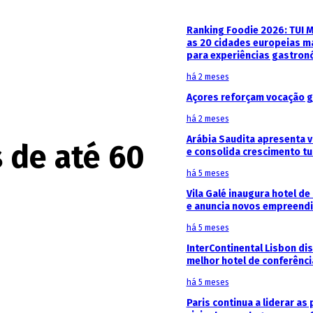
Ranking Foodie 2026: TUI 
as 20 cidades europeias m
para experiências gastron
há 2 meses
Açores reforçam vocação g
há 2 meses
Arábia Saudita apresenta v
 de até 60
e consolida crescimento tu
há 5 meses
Vila Galé inaugura hotel de
e anuncia novos empreendi
há 5 meses
InterContinental Lisbon di
melhor hotel de conferênc
há 5 meses
Paris continua a liderar as