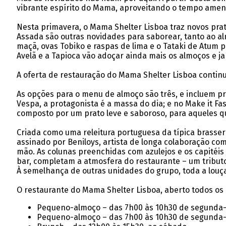
vibrante espírito do Mama, aproveitando o tempo ameno 
Nesta primavera, o Mama Shelter Lisboa traz novos pra
Assada são outras novidades para saborear, tanto ao alm
maçã, ovas Tobiko e raspas de lima e o Tataki de Atu
Avelã e a Tapioca vão adoçar ainda mais os almoços e j
A oferta de restauração do Mama Shelter Lisboa continu
As opções para o menu de almoço são três, e incluem pr
Vespa, a protagonista é a massa do dia; e no Make it F
composto por um prato leve e saboroso, para aqueles 
Criada como uma releitura portuguesa da típica brasser
assinado por Beniloys, artista de longa colaboração co
mão. As colunas preenchidas com azulejos e os capité
bar, completam a atmosfera do restaurante – um tribut
À semelhança de outras unidades do grupo, toda a louç
O restaurante do Mama Shelter Lisboa, aberto todos os d
Pequeno-almoço – das 7h00 às 10h30 de segunda-
Pequeno-almoço – das 7h00 às 10h30 de segunda-