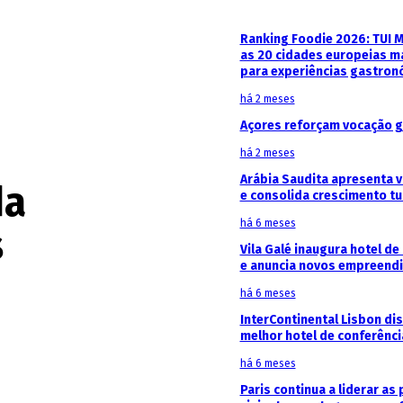
Ranking Foodie 2026: TUI 
as 20 cidades europeias m
para experiências gastron
há 2 meses
Açores reforçam vocação g
há 2 meses
Arábia Saudita apresenta v
da
e consolida crescimento tu
há 6 meses
s
Vila Galé inaugura hotel de
e anuncia novos empreendi
há 6 meses
InterContinental Lisbon di
melhor hotel de conferênc
há 6 meses
Paris continua a liderar as