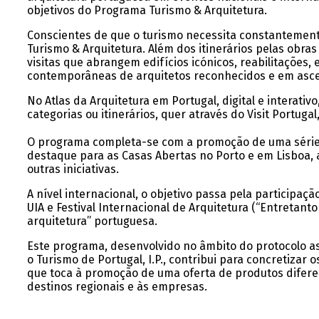
objetivos do Programa Turismo & Arquitetura.
Conscientes de que o turismo necessita constantemente 
Turismo & Arquitetura. Além dos itinerários pelas obra
visitas que abrangem edifícios icónicos, reabilitações,
contemporâneas de arquitetos reconhecidos e em asc
No Atlas da Arquitetura em Portugal, digital e interativ
categorias ou itinerários, quer através do Visit Portugal
O programa completa-se com a promoção de uma série d
destaque para as Casas Abertas no Porto e em Lisboa, a
outras iniciativas.
A nível internacional, o objetivo passa pela participa
UIA e Festival Internacional de Arquitetura (“Entretant
arquitetura” portuguesa.
Este programa, desenvolvido no âmbito do protocolo as
o Turismo de Portugal, I.P., contribui para concretizar
que toca à promoção de uma oferta de produtos diferen
destinos regionais e às empresas.​