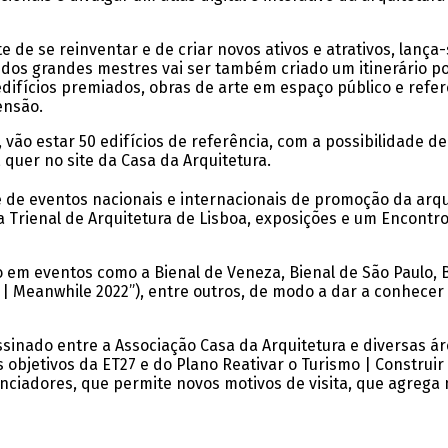
de se reinventar e de criar novos ativos e atrativos, lança
s dos grandes mestres vai ser também criado um itinerário p
 edifícios premiados, obras de arte em espaço público e refe
ensão.
o, vão estar 50 edifícios de referência, com a possibilidade d
, quer no site da Casa da Arquitetura.
e eventos nacionais e internacionais de promoção da arqu
 Trienal de Arquitetura de Lisboa, exposições e um Encontro
ção em eventos como a Bienal de Veneza, Bienal de São Paulo,
o | Meanwhile 2022”), entre outros, de modo a dar a conhecer
sinado entre a Associação Casa da Arquitetura e diversas á
 os objetivos da ET27 e do Plano Reativar o Turismo | Constr
ciadores, que permite novos motivos de visita, que agrega m