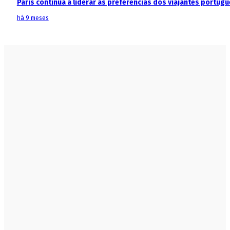
Paris continua a liderar as preferências dos viajantes portu
há 9 meses