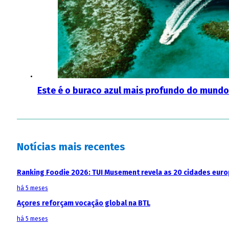
Este é o buraco azul mais profundo do mundo
Notícias mais recentes
Ranking Foodie 2026: TUI Musement revela as 20 cidades eur
há 5 meses
Açores reforçam vocação global na BTL
há 5 meses