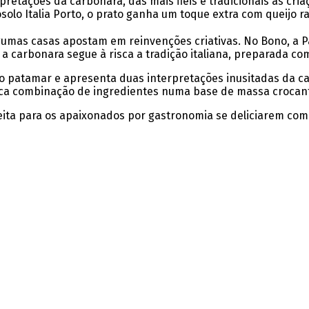
pretações da carbonara, das mais fiéis e tradicionais às cr
solo Italia Porto, o prato ganha um toque extra com queijo ra
gumas casas apostam em reinvenções criativas. No Bono, a P
a, a carbonara segue à risca a tradição italiana, preparada c
utro patamar e apresenta duas interpretações inusitadas da 
ssica combinação de ingredientes numa base de massa crocant
ita para os apaixonados por gastronomia se deliciarem com e