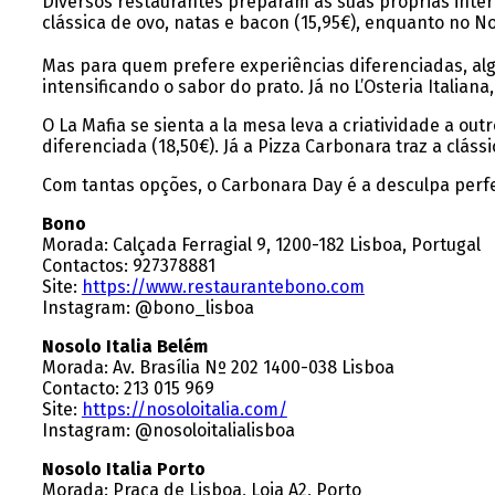
Diversos restaurantes preparam as suas próprias inter
clássica de ovo, natas e bacon (15,95€), enquanto no No
Mas para quem prefere experiências diferenciadas, al
intensificando o sabor do prato. Já no L’Osteria Italian
O La Mafia se sienta a la mesa leva a criatividade a o
diferenciada (18,50€). Já a Pizza Carbonara traz a clá
Com tantas opções, o Carbonara Day é a desculpa perfe
Bono
Morada: Calçada Ferragial 9, 1200-182 Lisboa, Portugal
Contactos: 927378881
Site:
https://www.restaurantebono.com
Instagram: @bono_lisboa
Nosolo Italia Belém
Morada: Av. Brasília Nº 202 1400-038 Lisboa
Contacto: 213 015 969
Site:
https://nosoloitalia.com/
Instagram: @nosoloitalialisboa
Nosolo Italia Porto
Morada: Praça de Lisboa, Loja A2, Porto