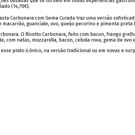
iações ousadas que se tornam em novas experiências gastron
lado (14,70€).
asta Carbonara com Gema Curada traz uma versão sofisticada
om macarrão, guanciale, ovo, queijo pecorino e pimenta preta 
carbonara. O Risotto Carbonara, feito com bacon, frango gre
e, com natas, mozzarella, bacon, cebola roxa, gema de ovo e
sse prato icónico, na versão tradicional ou em novas e sur