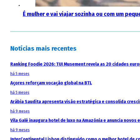
É mulher e vai viajar sozinha ou com um peq
Notícias mais recentes
Ranking Foodie 2026: TUI Musement revela as 20 cidades eur
há 5 meses
Açores reforçam vocação global na BTL
há 5 meses
Arábia Saudita apresenta visão estratégica e consolida cresci
há 9 meses
Vila Galé inaugura hotel de luxo na Amazónia e anuncia novos
há 9 meses
InterContinental Lisbon distinguido como o melhor hotel de c