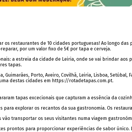
r os restaurantes de 10 cidades portuguesas! Ao longo das 
eparar, por um valor fixo de 5€ por tapa e cerveja.
ais: a estreia da cidade de Leiria, onde se vai brindar aos 
res tapas.
, Guimarães, Porto, Aveiro, Covilhã, Leiria, Lisboa, Setúba
a uma destas cidades em https://rotadetapas.com.pt.
araram tapas excecionais que capturam a essência da cozin
es para explorar os recantos da sua gastronomia. Os restau
s vão transportar os seus visitantes numa viagem gastronómi
ntes prontos para proporcionar experiências de sabor único. 