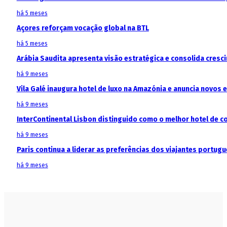
há 5 meses
Açores reforçam vocação global na BTL
há 5 meses
Arábia Saudita apresenta visão estratégica e consolida cresci
há 9 meses
Vila Galé inaugura hotel de luxo na Amazónia e anuncia novos
há 9 meses
InterContinental Lisbon distinguido como o melhor hotel de c
há 9 meses
Paris continua a liderar as preferências dos viajantes portu
há 9 meses