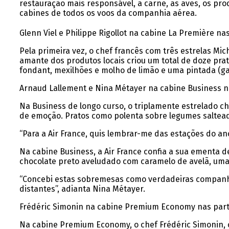
restauração mais responsável, a carne, as aves, os p
cabines de todos os voos da companhia aérea.
Glenn Viel e Philippe Rigollot na cabine La Première na
Pela primeira vez, o chef francês com três estrelas M
amante dos produtos locais criou um total de doze pra
fondant, mexilhões e molho de limão e uma pintada (g
Arnaud Lallement e Nina Métayer na cabine Business na
Na Business de longo curso, o triplamente estrelado c
de emoção. Pratos como polenta sobre legumes salteado
“Para a Air France, quis lembrar-me das estações do an
Na cabine Business, a Air France confia a sua ementa 
chocolate preto aveludado com caramelo de avelã, uma c
“Concebi estas sobremesas como verdadeiras companhe
distantes”, adianta Nina Métayer.
Frédéric Simonin na cabine Premium Economy nas part
Na cabine Premium Economy, o chef Frédéric Simonin, c