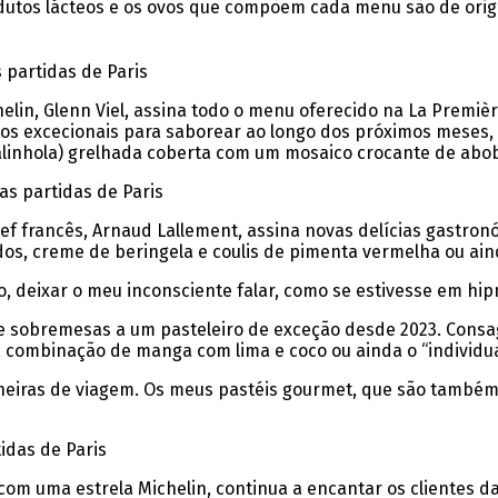
rodutos lácteos e os ovos que compõem cada menu são de or
s partidas de Paris
ichelin, Glenn Viel, assina todo o menu oferecido na La Pre
tos excecionais para saborear ao longo dos próximos meses, 
alinhola) grelhada coberta com um mosaico crocante de abo
s partidas de Paris
hef francês, Arnaud Lallement, assina novas delícias gastro
s, creme de beringela e coulis de pimenta vermelha ou ainda
o, deixar o meu inconsciente falar, como se estivesse em hi
de sobremesas a um pasteleiro de exceção desde 2023. Consa
ombinação de manga com lima e coco ou ainda o “individual” d
iras de viagem. Os meus pastéis gourmet, que são também 
idas de Paris
om uma estrela Michelin, continua a encantar os clientes d