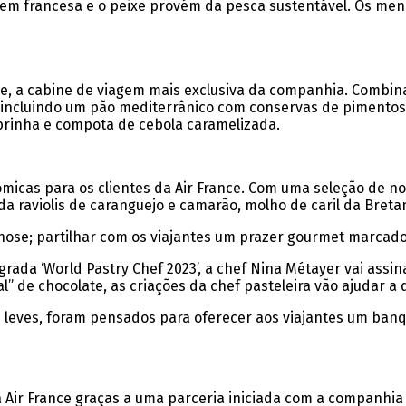
igem francesa e o peixe provém da pesca sustentável. Os me
mière, a cabine de viagem mais exclusiva da companhia. Comb
incluindo um pão mediterrânico com conservas de pimentos e 
brinha e compota de cebola caramelizada.
nómicas para os clientes da Air France. Com uma seleção de
 raviolis de caranguejo e camarão, molho de caril da Bretan
pnose; partilhar com os viajantes um prazer gourmet marcado
grada ‘World Pastry Chef 2023’, a chef Nina Métayer vai as
e chocolate, as criações da chef pasteleira vão ajudar a del
leves, foram pensados para oferecer aos viajantes um ban
a Air France graças a uma parceria iniciada com a companhia