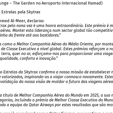
ounge – The Garden no Aeroporto Internacional Hamad)
strelas pela Skytrax
med Al-Meer, declarou:
rax pela nona vez é uma honra extraordinária. Este prémio é m
 aérea. Manter esta liderança num sector global tão competit
nha da frente até aos bastidores.”
 como a Melhor Companhia Aérea do Médio Oriente, por manter
e Classe Executiva a nível global. Estes prémios reforçam a no
m terra, quer no ar, esforçamo-nos para proporcionar uma viag
qualidade, conforto e inovação.”
strelas da Skytrax confirma a nossa missão de estabelecer no
 valorizados, inspirando-os a viajar connosco novamente. Este
validação da nossa visão de moldar o futuro das viagens aérea
 título de Melhor Companhia Aérea do Mundo em 2025, a sua non
gorias, incluindo o prémio de Melhor Classe Executiva do Mun
da a equipa da Qatar Airways por estes resultados que são mot