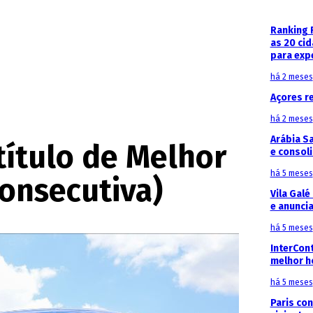
Ranking 
as 20 ci
para exp
há 2 meses
Açores r
há 2 meses
Arábia S
título de Melhor
e consoli
há 5 meses
onsecutiva)
Vila Galé
e anunci
há 5 meses
InterCon
melhor h
há 5 meses
Paris con