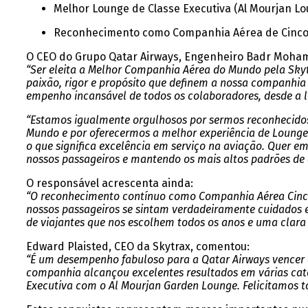
Melhor Lounge de Classe Executiva (Al Mourjan L
Reconhecimento como Companhia Aérea de Cinco E
O CEO do Grupo Qatar Airways, Engenheiro Badr Moham
“Ser eleita a Melhor Companhia Aérea do Mundo pela Skyt
paixão, rigor e propósito que definem a nossa companhia
empenho incansável de todos os colaboradores, desde a li
“Estamos igualmente orgulhosos por sermos reconhecidos
Mundo e por oferecermos a melhor experiência de Lounge d
o que significa excelência em serviço na aviação. Quer e
nossos passageiros e mantendo os mais altos padrões de 
O responsável acrescenta ainda:
“O reconhecimento contínuo como Companhia Aérea Cinco E
nossos passageiros se sintam verdadeiramente cuidados e
de viajantes que nos escolhem todos os anos e uma clara 
Edward Plaisted, CEO da Skytrax, comentou:
“É um desempenho fabuloso para a Qatar Airways vencer o
companhia alcançou excelentes resultados em várias cate
Executiva com o Al Mourjan Garden Lounge. Felicitamos to