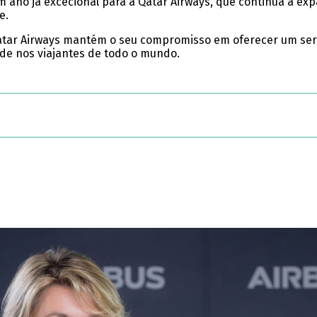
no já excecional para a Qatar Airways, que continua a expa
e.
atar Airways mantém o seu compromisso em oferecer um servi
ade nos viajantes de todo o mundo.