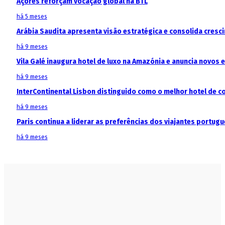
Açores reforçam vocação global na BTL
há 5 meses
Arábia Saudita apresenta visão estratégica e consolida cresci
há 9 meses
Vila Galé inaugura hotel de luxo na Amazónia e anuncia novos
há 9 meses
InterContinental Lisbon distinguido como o melhor hotel de c
há 9 meses
Paris continua a liderar as preferências dos viajantes portu
há 9 meses