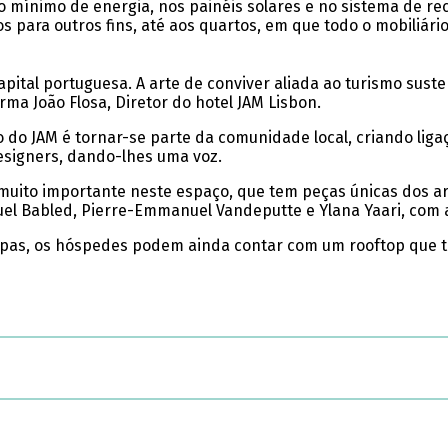
o mínimo de energia, nos painéis solares e no sistema de re
s para outros fins, até aos quartos, em que todo o mobiliár
pital portuguesa. A arte de conviver aliada ao turismo suste
rma João Flosa, Diretor do hotel JAM Lisbon.
o do JAM é tornar-se parte da comunidade local, criando lig
esigners, dando-lhes uma voz.
 muito importante neste espaço, que tem peças únicas dos art
el Babled, Pierre-Emmanuel Vandeputte e Ylana Yaari, com a 
pas, os hóspedes podem ainda contar com um rooftop que tem 