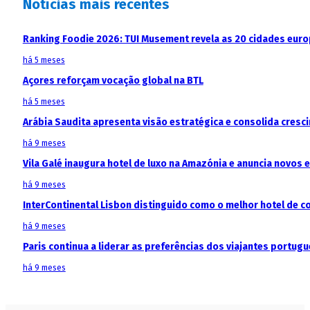
Notícias mais recentes
Ranking Foodie 2026: TUI Musement revela as 20 cidades eur
há 5 meses
Açores reforçam vocação global na BTL
há 5 meses
Arábia Saudita apresenta visão estratégica e consolida cresci
há 9 meses
Vila Galé inaugura hotel de luxo na Amazónia e anuncia novos
há 9 meses
InterContinental Lisbon distinguido como o melhor hotel de c
há 9 meses
Paris continua a liderar as preferências dos viajantes portu
há 9 meses