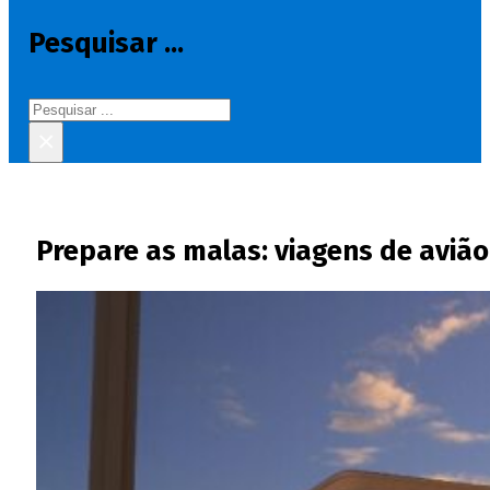
Pesquisar ...
Pesquisar
×
Prepare as malas: viagens de avião