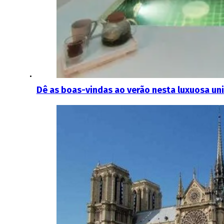
Dê as boas-vindas ao verão nesta luxuosa un