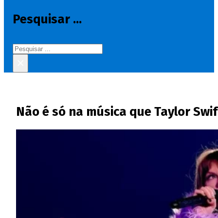
Pesquisar ...
Pesquisar
×
Não é só na música que Taylor Swif