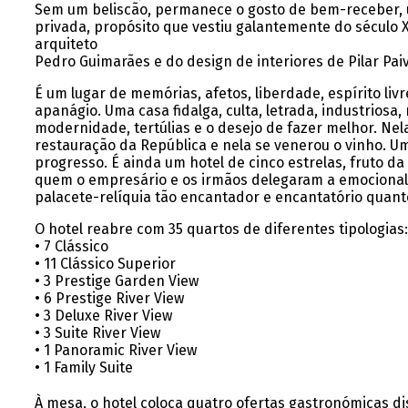
Sem um beliscão, permanece o gosto de bem-receber, 
privada, propósito que vestiu galantemente do século XV
arquiteto
Pedro Guimarães e do design de interiores de Pilar Pai
É um lugar de memórias, afetos, liberdade, espírito li
apanágio. Uma casa fidalga, culta, letrada, industriosa
modernidade, tertúlias e o desejo de fazer melhor. Nel
restauração da República e nela se venerou o vinho. 
progresso. É ainda um hotel de cinco estrelas, fruto da
quem o empresário e os irmãos delegaram a emocional 
palacete-relíquia tão encantador e encantatório quant
O hotel reabre com 35 quartos de diferentes tipologias:
• 7 Clássico
• 11 Clássico Superior
• 3 Prestige Garden View
• 6 Prestige River View
• 3 Deluxe River View
• 3 Suite River View
• 1 Panoramic River View
• 1 Family Suite
À mesa, o hotel coloca quatro ofertas gastronómicas di