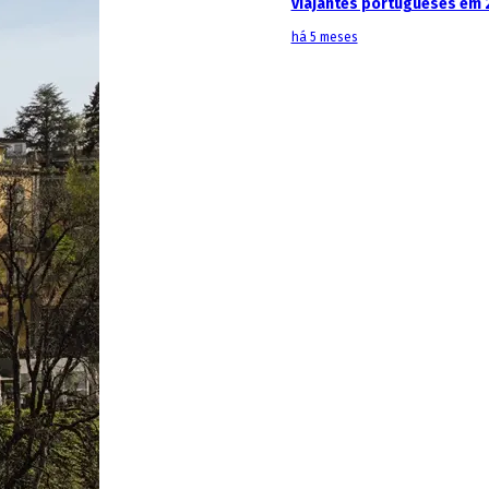
viajantes portugueses em 
há 5 meses