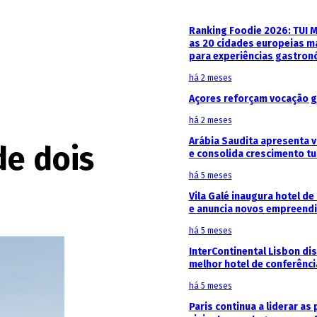
Ranking Foodie 2026: TUI 
as 20 cidades europeias m
para experiências gastron
há 2 meses
Açores reforçam vocação g
há 2 meses
Arábia Saudita apresenta v
de dois
e consolida crescimento tu
há 5 meses
Vila Galé inaugura hotel de
e anuncia novos empreendi
há 5 meses
InterContinental Lisbon di
melhor hotel de conferênc
há 5 meses
Paris continua a liderar as