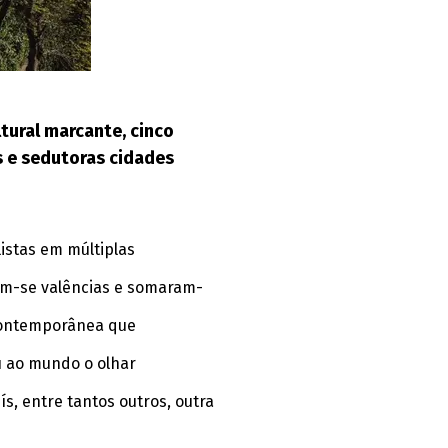
tural marcante, cinco
s e sedutoras cidades
istas em múltiplas
ram-se valências e somaram-
 contemporânea que
u ao mundo o olhar
s, entre tantos outros, outra