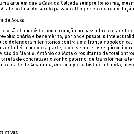
uma arte em que a Casa da Calçada sempre foi exímia, mes
I até ao final do século passado. Um projeto de reabilitação
va de Sousa.
vre e visão humanista com o coração no passado e o espírito 
, revolucionária e benemérita, por onde passou a intelectual
a se defenderam territórios contra uma França napoleónica, n
Um verdadeiro mundo à parte, onde sempre se respirou libe
 visão de Manuel António da Mota e resultante da total entre
tarefa de concretizar o sonho paterno, de transformar a le
o a cidade de Amarante, em cuja parte histórica habita, me
stintivas