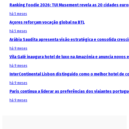
Ranking Foodie 2026: TUI Musement revela as 20 cidades eur
há 5 meses
Açores reforçam vocação global na BTL
há 5 meses
Arábia Saudita apresenta visão estratégica e consolida cresci
há 9 meses
Vila Galé inaugura hotel de luxo na Amazónia e anuncia novos
há 9 meses
InterContinental Lisbon distinguido como o melhor hotel de c
há 9 meses
Paris continua a liderar as preferências dos viajantes portu
há 9 meses