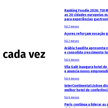
Ranking Foodie 2026: TUI 
as 20 cidades europeias m
para experiências gastron
há 2 meses
Açores reforçam vocação g
há 2 meses
Arábia Saudita apresenta v
 cada vez
e consolida crescimento tu
há 6 meses
Vila Galé inaugura hotel de
e anuncia novos empreendi
há 6 meses
InterContinental Lisbon di
melhor hotel de conferênc
há 6 meses
Paris continua a liderar as