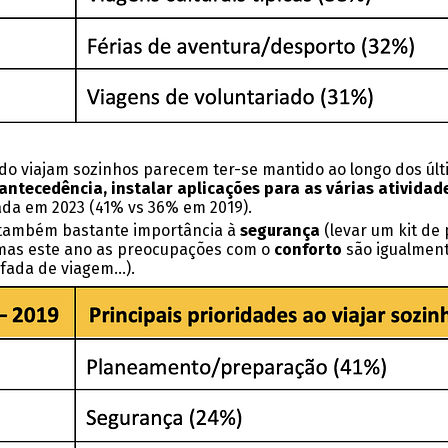
do viajam sozinhos parecem ter-se mantido ao longo dos úl
ntecedência, instalar aplicações para as várias atividades
ada em 2023 (41% vs 36% em 2019).
m também bastante importância à
segurança
(levar um kit de
, mas este ano as preocupações com o
conforto
são igualment
ofada de viagem…).