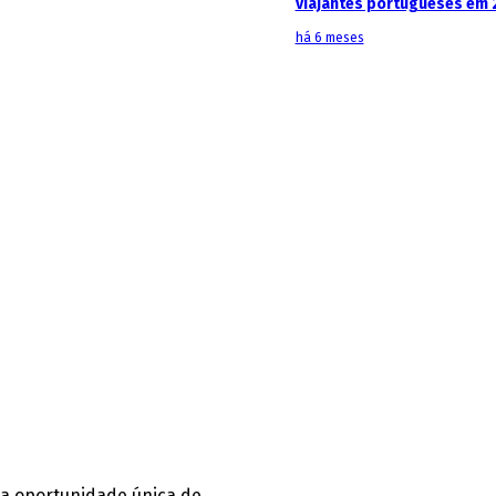
viajantes portugueses em 
há 6 meses
ma oportunidade única de