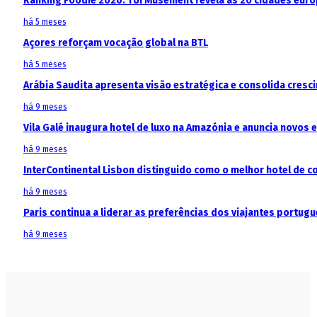
Ranking Foodie 2026: TUI Musement revela as 20 cidades eur
há 5 meses
Açores reforçam vocação global na BTL
há 5 meses
Arábia Saudita apresenta visão estratégica e consolida cresci
há 9 meses
Vila Galé inaugura hotel de luxo na Amazónia e anuncia novos
há 9 meses
InterContinental Lisbon distinguido como o melhor hotel de c
há 9 meses
Paris continua a liderar as preferências dos viajantes portu
há 9 meses