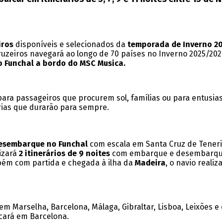
iros
disponíveis e selecionados da
temporada de Inverno 2
uzeiros navegará ao longo de 70 países no Inverno 2025/202
 Funchal a bordo do MSC Musica.
 para passageiros que procurem sol, famílias ou para entusia
rias que durarão para sempre.
esembarque no Funchal
com escala em Santa Cruz de Tenerif
izará
2 itinerários de 9 noites
com embarque e desembarque n
mbém com partida e chegada à ilha da
Madeira
, o navio realiz
m Marselha, Barcelona, Málaga, Gibraltar, Lisboa, Leixões e
rcará em Barcelona.