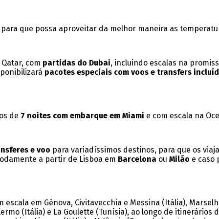
para que possa aproveitar da melhor maneira as temperaturas
 Qatar, com
partidas do Dubai
, incluindo escalas na promiss
sponibilizará
pacotes especiais com voos e transfers
incluí
ios de
7 noites com embarque em Miami
e com escala na Oce
ansferes e voo
para variadíssimos destinos, para que os viaj
damente a partir de Lisboa em
Barcelona
ou
Milão
e caso 
cala em Génova, Civitavecchia e Messina (Itália), Marselha 
rmo (Itália) e La Goulette (Tunísia), ao longo de itinerário