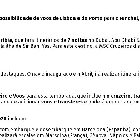
possibilidade de voos de Lisboa e do Porto
para o
Funchal,
ribia,
que fará itinerários de
7 noites
no Dubai, Abu Dhabi &
a ilha de Sir Bani Yas.
Para este destino, a MSC Cruzeiros di
estaques. O navio inaugurado em Abril, irá realizar itinerár
eiro e Voos
para esta temporada, que incluem
o cruzeiro, tr
idade de adicionar
voos e transferes
e poderá embarcar como
026
incluem:
es com embarque e desembarque em Barcelona (Espanha), com es
alizará escalas em Marselha (França), Génova, Nápoles e Pale