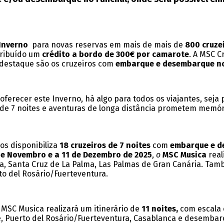
Inverno
para novas reservas em mais de
mais de
800 cruze
atribuído um
crédito a bordo de 300€ por camarote
.
A MSC Cr
 destaque são os cruzeiros com
embarque e desembarque no
oferecer este Inverno, há algo para todos os viajantes, seja
s de 7 noites e aventuras de longa distância prometem memó
ros disponibiliza
18 cruzeiros de 7 noites
com
embarque e d
 e Novembro e a 11 de Dezembro de 2025
,
o
MSC Musica
real
ra, Santa Cruz de La Palma, Las Palmas de Gran Canária. Ta
to del Rosário/Fuerteventura.
o MSC Musica realizará um itinerário de
11 noites,
com escala e
ote, Puerto del Rosário/Fuerteventura, Casablanca e desemba