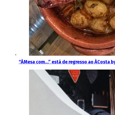
“ÀMesa com…” está de regresso ao ÀCosta by 