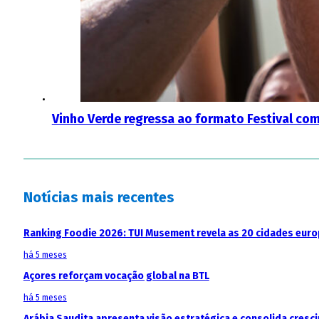
Vinho Verde regressa ao formato Festival com
Notícias mais recentes
Ranking Foodie 2026: TUI Musement revela as 20 cidades eur
há 5 meses
Açores reforçam vocação global na BTL
há 5 meses
Arábia Saudita apresenta visão estratégica e consolida cresci