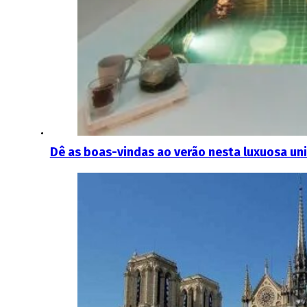
Dê as boas-vindas ao verão nesta luxuosa un