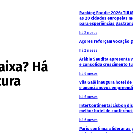
Ranking Foodie 2026: TUI 
as 20 cidades europeias m
para experiências gastron
há 2 meses
Açores reforçam vocação g
há 2 meses
Arábia Saudita apresenta v
aixa? Há
e consolida crescimento tu
há 6 meses
tura
Vila Galé inaugura hotel de
e anuncia novos empreendi
há 6 meses
InterContinental Lisbon di
melhor hotel de conferênc
há 6 meses
Paris continua a liderar as