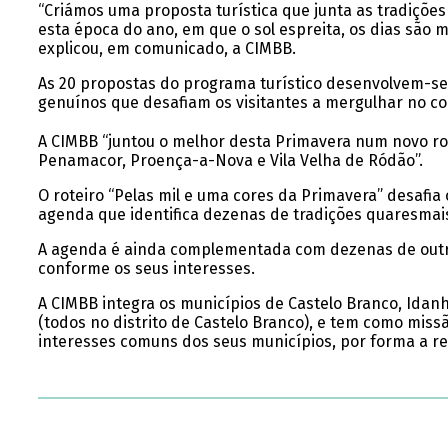
“Criámos uma proposta turística que junta as tradições 
esta época do ano, em que o sol espreita, os dias são m
explicou, em comunicado, a CIMBB.
As 20 propostas do programa turístico desenvolvem-se 
genuínos que desafiam os visitantes a mergulhar no co
A CIMBB “juntou o melhor desta Primavera num novo rot
Penamacor, Proença-a-Nova e Vila Velha de Ródão”.
O roteiro “Pelas mil e uma cores da Primavera” desafia
agenda que identifica dezenas de tradições quaresmais
A agenda é ainda complementada com dezenas de outras
conforme os seus interesses.
A CIMBB integra os municípios de Castelo Branco, Idanh
(todos no distrito de Castelo Branco), e tem como mis
interesses comuns dos seus municípios, por forma a ref