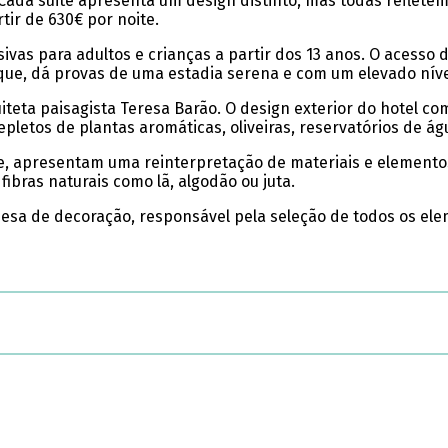
Cada suite apresenta um design distinto, mas todas refletem
tir de 630€ por noite.
sivas para adultos e crianças a partir dos 13 anos. O acesso 
aque, dá provas de uma estadia serena e com um elevado níve
uiteta paisagista Teresa Barão. O design exterior do hotel
pletos de plantas aromáticas, oliveiras, reservatórios de á
e, apresentam uma reinterpretação de materiais e elementos 
fibras naturais como lã, algodão ou juta.
guesa de decoração, responsável pela seleção de todos os ele