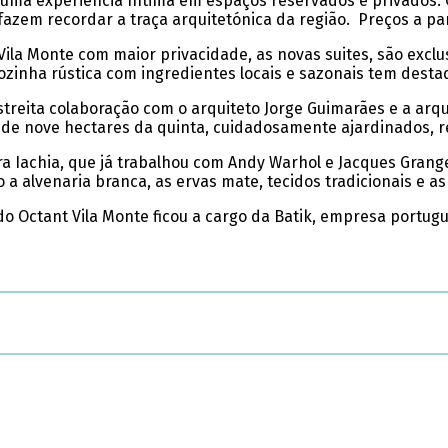
o uma experiência íntima em espaços reservados e privados.
azem recordar a traça arquitetónica da região. Preços a par
Vila Monte com maior privacidade, as novas suites, são exclu
cozinha rústica com ingredientes locais e sazonais tem dest
streita colaboração com o arquiteto Jorge Guimarães e a arq
 de nove hectares da quinta, cuidadosamente ajardinados, re
ra Iachia, que já trabalhou com Andy Warhol e Jacques Grang
a alvenaria branca, as ervas mate, tecidos tradicionais e as 
 do Octant Vila Monte ficou a cargo da Batik, empresa portu