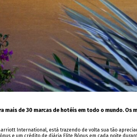
a mais de 30 marcas de hotéis em todo o mundo. Os me
riott International, está trazendo de volta sua tão aprecia
s e um crédito de diária Elite Bónus em cada noite durante 