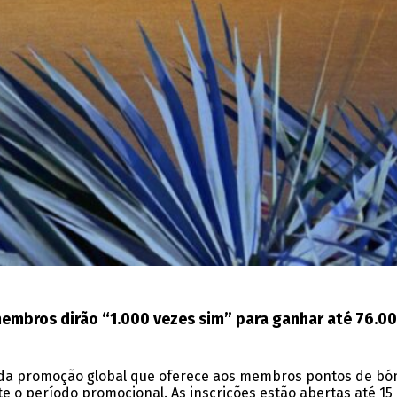
mbros dirão “1.000 vezes sim” para ganhar até 76.000
da promoção global que oferece aos membros pontos de bónus 
o período promocional. As inscrições estão abertas até 15 d