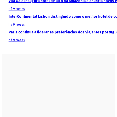
Vila Galé inaugura hotel de luxo na Amazónia e anuncia novos
há 9 meses
InterContinental Lisbon distinguido como o melhor hotel de c
há 9 meses
Paris continua a liderar as preferências dos viajantes portu
há 9 meses