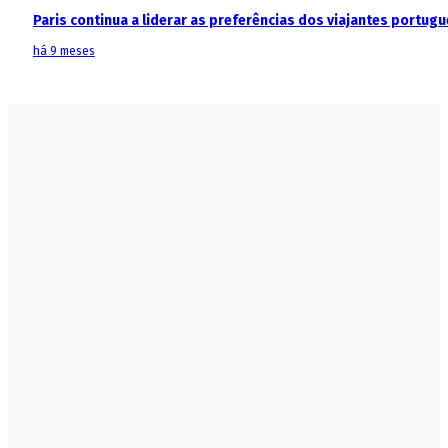
Paris continua a liderar as preferências dos viajantes portu
há 9 meses