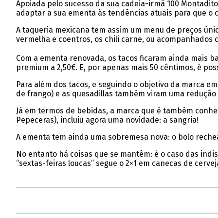
Apoiada pelo sucesso da sua cadeia-irmã 100 Montadito
adaptar a sua ementa às tendências atuais para que o 
A taqueria mexicana tem assim um menu de preços únicos
vermelha e coentros, os chili carne, ou acompanhados
Com a ementa renovada, os tacos ficaram ainda mais barat
premium a 2,50€. E, por apenas mais 50 cêntimos, é poss
Para além dos tacos, e seguindo o objetivo da marca em
de frango) e as quesadillas também viram uma redução 
Já em termos de bebidas, a marca que é também conheci
Pepeceras), incluiu agora uma novidade: a sangria!
A ementa tem ainda uma sobremesa nova: o bolo rechead
No entanto há coisas que se mantêm: é o caso das indis
“sextas-feiras loucas” segue o 2×1 em canecas de cervej