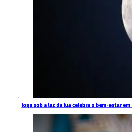
Ioga sob a luz da lua celebra o bem-estar e