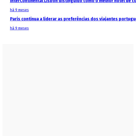
InterContinental Lisbon distinguido como o melhor hotel de c
há 9 meses
Paris continua a liderar as preferências dos viajantes portu
há 9 meses