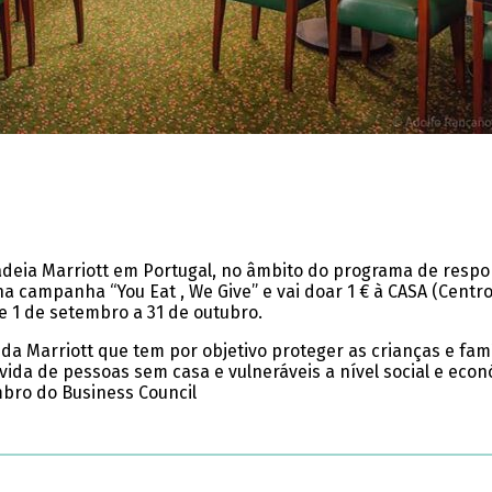
adeia Marriott em Portugal, no âmbito do programa de respon
 na campanha “You Eat , We Give” e vai doar 1 € à CASA (Centr
e 1 de setembro a 31 de outubro.
a da Marriott que tem por objetivo proteger as crianças e famí
ida de pessoas sem casa e vulneráveis a nível social e econ
mbro do Business Council