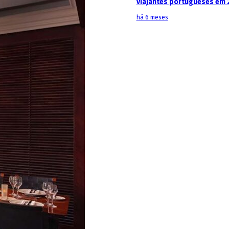
viajantes portugueses em 
há 6 meses