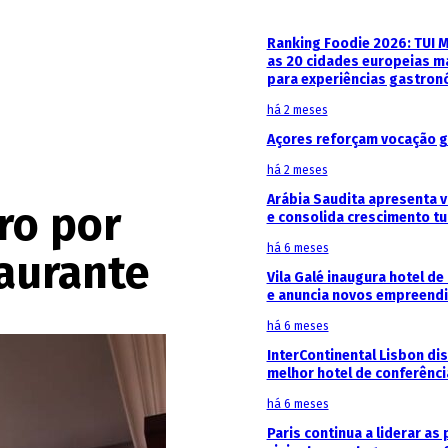
Ranking Foodie 2026: TUI 
as 20 cidades europeias m
para experiências gastron
há 2 meses
Açores reforçam vocação g
há 2 meses
Arábia Saudita apresenta v
ro por
e consolida crescimento tu
há 6 meses
taurante
Vila Galé inaugura hotel de
e anuncia novos empreendi
há 6 meses
InterContinental Lisbon di
melhor hotel de conferênc
há 6 meses
Paris continua a liderar as