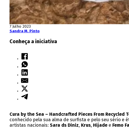
7 Julho 2023
Sandra M. Pinto
Conheça a iniciativa
Cura by the Sea – Handcrafted Pieces From Recycled T
conhecido pela sua alma de surfista e pelo seu sério e
artistas nacionais:
Sara ds Diniz
,
Krus
,
Hijade
e
Femo F