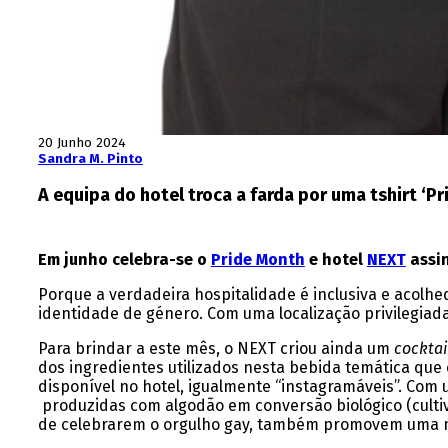
20 Junho 2024
Sandra M. Pinto
A equipa do hotel troca a farda por uma tshirt ‘P
Em junho celebra-se o
Pride Month
e hotel
NEXT
assin
Porque a verdadeira hospitalidade é inclusiva e acolh
identidade de género. Com uma localização privilegiad
Para brindar a este mês, o NEXT criou ainda um
cocktai
dos ingredientes utilizados nesta bebida temática que
disponível no hotel, igualmente “instagramáveis”. Com
produzidas com algodão em conversão biológico (culti
de celebrarem o orgulho gay, também promovem uma m