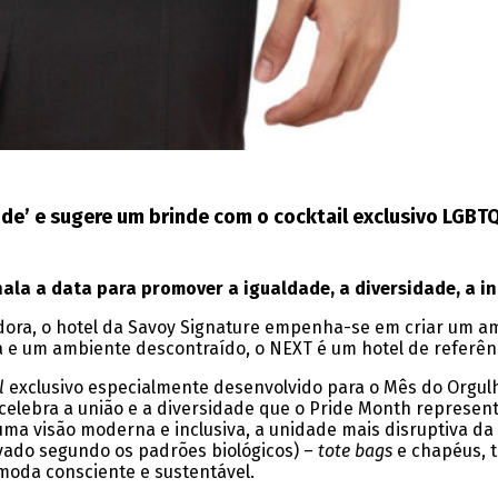
ride’ e sugere um brinde com o cocktail exclusivo LGBT
ala a data para promover a igualdade, a diversidade, a i
edora, o hotel da Savoy Signature empenha-se em criar um a
a e um ambiente descontraído, o NEXT é um hotel de referên
l
exclusivo especialmente desenvolvido para o Mês do Orgul
 celebra a união e a diversidade que o Pride Month represe
 uma visão moderna e inclusiva, a unidade mais disruptiva 
vado segundo os padrões biológicos) –
tote bags
e chapéus, t
oda consciente e sustentável.