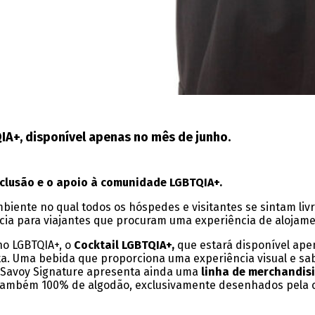
QIA+, disponível apenas no mês de junho.
nclusão e o apoio à comunidade LGBTQIA+.
mbiente no qual todos os hóspedes e visitantes se sintam l
cia para viajantes que procuram uma experiência de alojamen
ho LGBTQIA+, o
Cocktail LGBTQIA+,
que estará disponível apen
nta. Uma bebida que proporciona uma experiência visual e s
da Savoy Signature apresenta ainda uma
linha de merchandis
ambém 100% de algodão, exclusivamente desenhados pela co