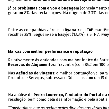
Já os
problemas com o voo e bagagem
(cancelamento ou
geraram 8% das reclamações. Na origem de 3.3% das oc
Entre as companhias aéreas, a
Ryanair
e a
TAP
mantêm 
recolher 25%. Seguem-se a Easyjet (13.3%), a STP Airways
Marcas com melhor performance e reputação
Relativamente às entidades com melhor Índice de Sati
Reservas de Alojamentos
: Traventia (com 85.2 em 100 po
Nas
Agências de Viagens
: a melhor pontuação vai para 
Produtos e Serviços, sobressai o Odisseias com um IS de
Na análise de
Pedro Lourenço, fundador do Portal da 
resolução, bem como pela desinformação e pela apatia 
“Constatámos que as reclamações dirigidas aos vários inte