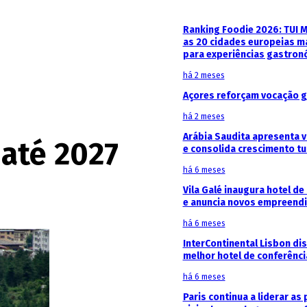
Ranking Foodie 2026: TUI 
as 20 cidades europeias m
para experiências gastron
há 2 meses
Açores reforçam vocação g
há 2 meses
Arábia Saudita apresenta v
 até 2027
e consolida crescimento tu
há 6 meses
Vila Galé inaugura hotel de
e anuncia novos empreendi
há 6 meses
InterContinental Lisbon di
melhor hotel de conferênc
há 6 meses
Paris continua a liderar as