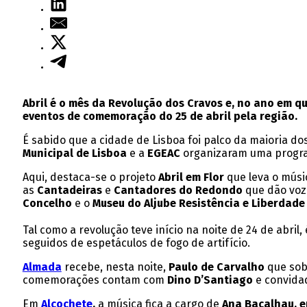
Abril é o mês da Revolução dos Cravos e, no ano em q
eventos de comemoração do 25 de abril pela região.
É sabido que a cidade de Lisboa foi palco da maioria d
Municipal de Lisboa
e a
EGEAC
organizaram uma program
Aqui, destaca-se o projeto
Abril em Flor
que leva o mús
as
Cantadeiras
e
Cantadores do Redondo
que dão voz 
Concelho
e o
Museu do Aljube Resistência e Liberdade
Tal como a revolução teve início na noite de 24 de abri
seguidos de espetáculos de fogo de artifício.
Almada
recebe, nesta noite,
Paulo de Carvalho
que sob
comemorações contam com
Dino D’Santiago
e convidad
Em
Alcochete
,
a música fica a cargo de
Ana Bacalhau, 