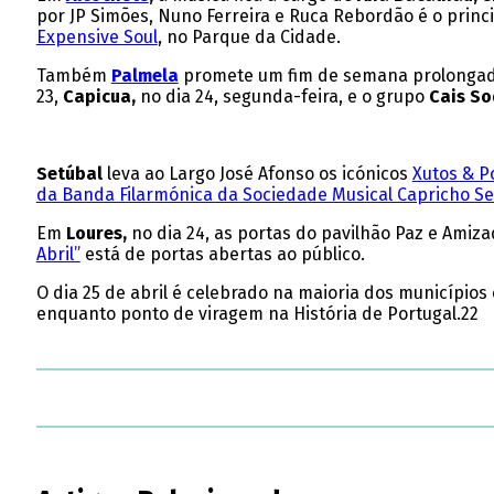
por JP Simões, Nuno Ferreira e Ruca Rebordão é o princ
Expensive Soul
, no Parque da Cidade.
Também
Palmela
promete um fim de semana prolongad
23,
Capicua,
no dia 24, segunda-feira, e o grupo
Cais So
Setúbal
leva ao Largo José Afonso os icónicos
Xutos & P
da Banda Filarmónica da Sociedade Musical Capricho S
Em
Loures,
no dia 24, as portas do pavilhão Paz e Amiz
Abril”
está de portas abertas ao público.
O dia 25 de abril é celebrado na maioria dos municípios
enquanto ponto de viragem na História de Portugal.22