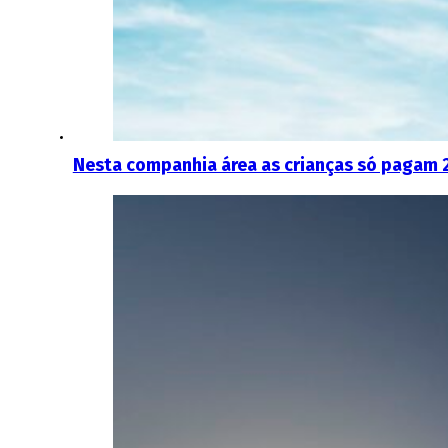
Nesta companhia área as crianças só pagam 2 