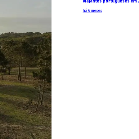
viajantes portugueses em 
há 6 meses