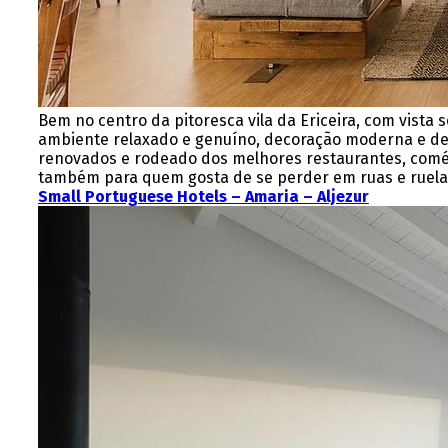
Bem no centro da pitoresca vila da Ericeira, com vista
ambiente relaxado e genuíno, decoração moderna e d
renovados e rodeado dos melhores restaurantes, comérci
também para quem gosta de se perder em ruas e ruelas
Small Portuguese Hotels – Amaria – Aljezur