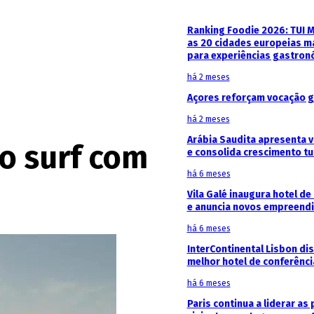
Ranking Foodie 2026: TUI 
as 20 cidades europeias m
para experiências gastron
há 2 meses
Açores reforçam vocação g
há 2 meses
Arábia Saudita apresenta v
o surf com
e consolida crescimento tu
há 6 meses
Vila Galé inaugura hotel de
e anuncia novos empreendi
há 6 meses
InterContinental Lisbon di
melhor hotel de conferênc
há 6 meses
Paris continua a liderar as