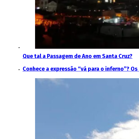
Que tal a Passagem de Ano em Santa Cruz?
Conhece a expressão “vá para o inferno”? O