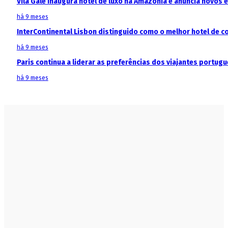
Vila Galé inaugura hotel de luxo na Amazónia e anuncia novos
há 9 meses
InterContinental Lisbon distinguido como o melhor hotel de c
há 9 meses
Paris continua a liderar as preferências dos viajantes portu
há 9 meses