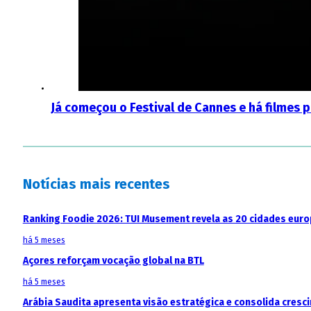
Já começou o Festival de Cannes e há filmes p
Notícias mais recentes
Ranking Foodie 2026: TUI Musement revela as 20 cidades eur
há 5 meses
Açores reforçam vocação global na BTL
há 5 meses
Arábia Saudita apresenta visão estratégica e consolida cresci