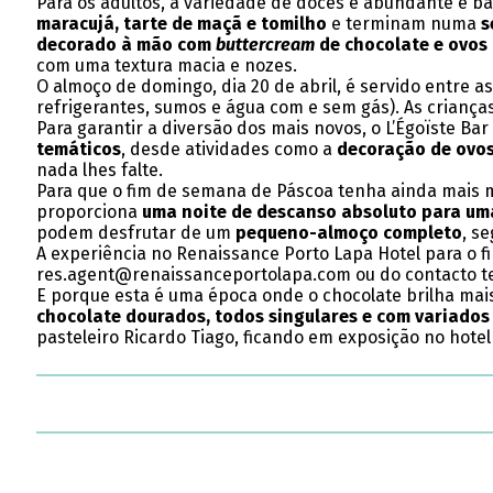
Para os adultos, a variedade de doces é abundante e b
maracujá, tarte de maçã e tomilho
e terminam numa
s
decorado à mão com
buttercream
de chocolate e ovos 
com uma textura macia e nozes.
O almoço de domingo, dia 20 de abril, é servido entre a
refrigerantes, sumos e água com e sem gás). As criança
Para garantir a diversão dos mais novos, o L’Égoïste B
temáticos
, desde atividades como a
decoração de ovo
nada lhes falte.
Para que o fim de semana de Páscoa tenha ainda mais 
proporciona
uma noite de descanso absoluto para um
podem desfrutar de um
pequeno-almoço completo
, s
A experiência no Renaissance Porto Lapa Hotel para o fi
res.agent@renaissanceportolapa.com ou do contacto tel
E porque esta é uma época onde o chocolate brilha mais,
chocolate dourados, todos singulares e com variado
pasteleiro Ricardo Tiago, ficando em exposição no hotel 