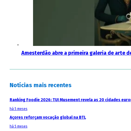
Amesterdão abre a primeira galeria de arte de 
Notícias mais recentes
Ranking Foodie 2026: TUI Musement revela as 20 cidades eur
há 5 meses
Açores reforçam vocação global na BTL
há 5 meses