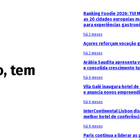
Ranking Foodie 2026: TUI 
as 20 cidades europeias m
para experiências gastron
há 2 meses
Açores reforçam vocação g
há 2 meses
Arábia Saudita apresenta v
o, tem
e consolida crescimento tu
há 6 meses
Vila Galé inaugura hotel de
e anuncia novos empreendi
há 6 meses
InterContinental Lisbon di
melhor hotel de conferênc
há 6 meses
Paris continua a liderar as