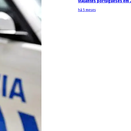
viajantes portugueses em 
há 5 meses