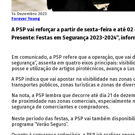
14 Dezembro 2023
Forever Young
A PSP vai reforçar a partir de sexta-feira e até 0
Presente: Festas em Segurança 2023-2024”, infor
Em comunicado, a PSP refere que a operação, que vai 
segurança”, assenta em quatro eixos principais: visibil
posse e utilização de artigos pirotécnicos, avança a Lus
A PSP indica que vai apostar na visibilidade nas zona
transportes públicos, zonas turísticas e zonas de dive
Na nota, a PSP lembra que decorre até dia 21 de dezembr
de proximidade nas zonas comerciais, especialmente n
segurança de comerciantes e compradores.
Neste período das festas, a PSP vai também disponibili
programa “Verão Seguro”.
Quanto à segurança rodoviária, a PSP irá realizar opera