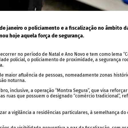
2 de janeiro o policiamento e a fiscalização no âmbito
mou hoje aquela força de segurança.
decorrer no período de Natal e Ano Novo e tem como lema “
idade policial, o policiamento de proximidade, a segurança ro
a.
s de maior afluência de pessoas, nomeadamente zonas históri
rsão noturna.
o, inclusive, a operação “Montra Segura”, que visa reforçar 
as ruas que possuem o designado “comércio tradicional”, re
zar a vigilância a residências particulares, à semelhança do
ções de visibilidade preventiva a par da fiscalização, com es