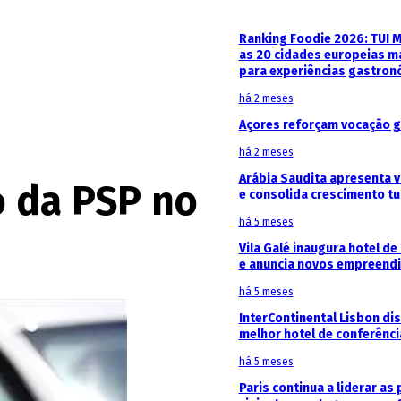
Ranking Foodie 2026: TUI 
as 20 cidades europeias m
para experiências gastron
há 2 meses
Açores reforçam vocação g
há 2 meses
Arábia Saudita apresenta v
o da PSP no
e consolida crescimento tu
há 5 meses
Vila Galé inaugura hotel de
e anuncia novos empreendi
há 5 meses
InterContinental Lisbon di
melhor hotel de conferênc
há 5 meses
Paris continua a liderar as