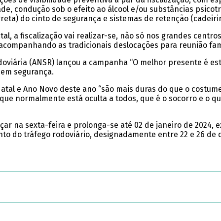
ade, condução sob o efeito ao álcool e/ou substâncias psicot
rreta) do cinto de segurança e sistemas de retenção (cadeiri
l, a fiscalização vai realizar-se, não só nos grandes cent
 acompanhando as tradicionais deslocações para reunião fami
doviária (ANSR) lançou a campanha “O melhor presente é est
m em segurança.
atal e Ano Novo deste ano “são mais duras do que o costu
que normalmente está oculta a todos, que é o socorro e o qu
r na sexta-feira e prolonga-se até 02 de janeiro de 2024, e
nto do tráfego rodoviário, designadamente entre 22 e 26 d