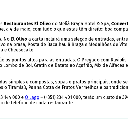
os
Restaurantes El Olivo
do Meliá Braga Hotel & Spa,
Convert
e, a 4 de maio, com tudo o que estas têm direito: boa compa
s. No
El Olivo
a carta incluirá uma seleção de entradas, entr
lvo na brasa, Posta de Bacalhau à Braga e Medalhões de Vite
ja e Cheesecake.
rão os pontos altos para as entradas. O Pregado com Raviol
do Lombo de Boi, Gratin de Batata ao Açafrão, Mix de Alfaces
adas simples e compostas, sopas e pratos principais, onde 
s o Tiramisú, Panna Cotta de Frutos Vermelhos e os tradicion
53 144 000 e
O Lago
– (+351) 234 401 000, terão um custo de 3
o de telefone de cada restaurante.