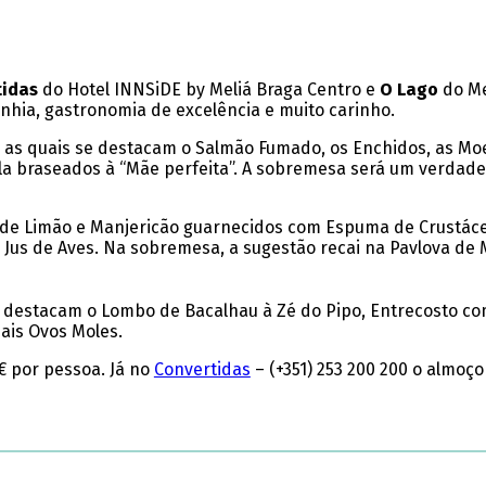
idas
do Hotel INNSiDE by Meliá Braga Centro e
O Lago
do Me
nhia, gastronomia de excelência e muito carinho.
e as quais se destacam o Salmão Fumado, os Enchidos, as Moe
la braseados à “Mãe perfeita”. A sobremesa será um verdadei
is de Limão e Manjericão guarnecidos com Espuma de Crustác
 e Jus de Aves. Na sobremesa, a sugestão recai na Pavlova d
se destacam o Lombo de Bacalhau à Zé do Pipo, Entrecosto 
ais Ovos Moles.
9€ por pessoa. Já no
Convertidas
– (+351) 253 200 200 o almoço