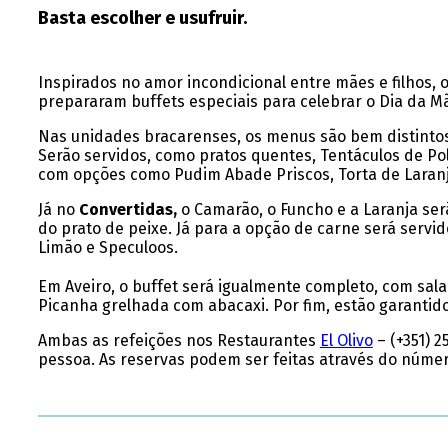
Basta escolher e usufruir.
Inspirados no amor incondicional entre mães e filhos, 
prepararam buffets especiais para celebrar o Dia da Mã
Nas unidades bracarenses, os menus são bem distinto
Serão servidos, como pratos quentes, Tentáculos de Po
com opções como Pudim Abade Priscos, Torta de Laran
Já no
Convertidas,
o Camarão, o Funcho e a Laranja se
do prato de peixe. Já para a opção de carne será servi
Limão e Speculoos.
Em Aveiro, o buffet será igualmente completo, com sal
Picanha grelhada com abacaxi. Por fim, estão garantido
Ambas as refeições nos Restaurantes
El Olivo
– (+351) 2
pessoa. As reservas podem ser feitas através do númer