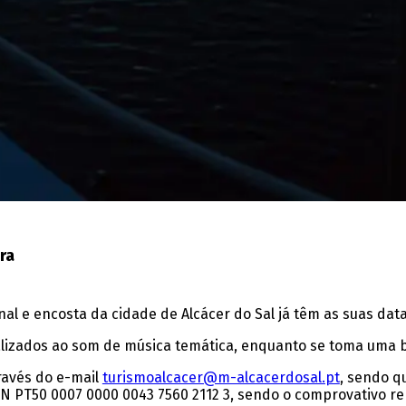
ra
ginal e encosta da cidade de Alcácer do Sal já têm as suas 
alizados ao som
de música temática, enquanto se toma uma b
ravés do e-mail
turismoalcacer@m-alcacerdosal.pt
, sendo q
BAN PT50 0007 0000 0043 7560 2112 3, sendo o comprovativo r