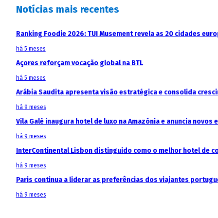
Notícias mais recentes
Ranking Foodie 2026: TUI Musement revela as 20 cidades eur
há 5 meses
Açores reforçam vocação global na BTL
há 5 meses
Arábia Saudita apresenta visão estratégica e consolida cresci
há 9 meses
Vila Galé inaugura hotel de luxo na Amazónia e anuncia novos
há 9 meses
InterContinental Lisbon distinguido como o melhor hotel de c
há 9 meses
Paris continua a liderar as preferências dos viajantes portu
há 9 meses